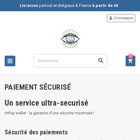
Livraison
partout en Belgique & France
à partir de 6€
.
Connexion

0



PAIEMENT SÉCURISÉ
Un service ultra-securisé
HiPay wallet : la garantie d’une sécurité maximale !
Sécurité des paiements