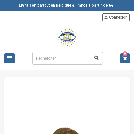
Livraison
partout en Belgique & France
à partir de 6€
.
Connexion

0


