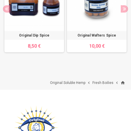
Original Dip Spice
Original Wafters Spice
8,50 €
10,00 €
home


Original Soluble Hemp
Fresh Boilies