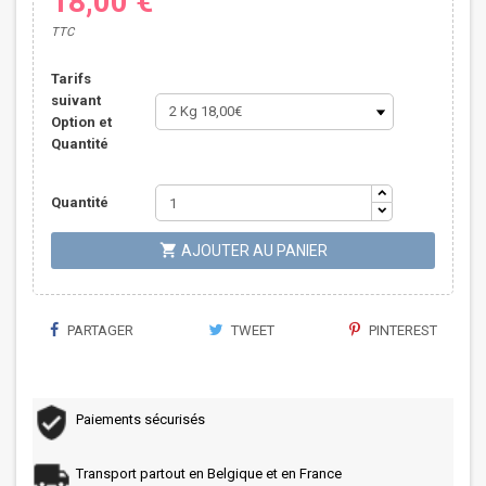
18,00 €
TTC
Tarifs
suivant
Option et
Quantité
Quantité

AJOUTER AU PANIER
PARTAGER
TWEET
PINTEREST
Paiements sécurisés
Transport partout en Belgique et en France