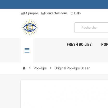
A propos
Contactez-nous
Help
help_outline
FRESH BOILIES
POP


Pop-Ups

Original Pop-Ups Ocean
home