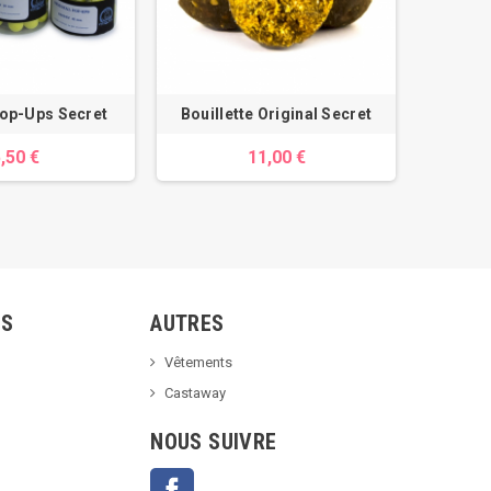
Pop-Ups Secret
Bouillette Original Secret
Origin
,50 €
11,00 €
TS
AUTRES
Vêtements
Castaway
NOUS SUIVRE
Facebook