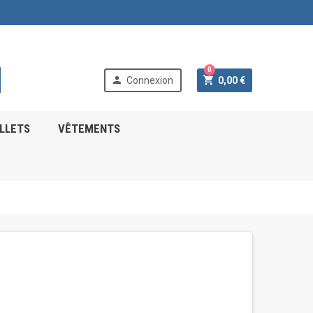
0


Connexion
0,00 €
ELLETS
VÊTEMENTS